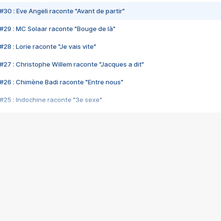
#30 : Eve Angeli raconte "Avant de partir"
#29 : MC Solaar raconte "Bouge de là"
28 : Lorie raconte "Je vais vite"
#27 : Christophe Willem raconte "Jacques a dit"
#26 : Chimène Badi raconte "Entre nous"
#25 : Indochine raconte "3e sexe"
#24 : Zaho raconte "C'est chelou"
#23 : Patrick Bruel raconte "Au café des délices"
#22 : Kyo raconte "Le chemin"
#21 : Nolwenn Leroy raconte "Cassé"
#20 : Patrick Hernandez raconte "Born to be alive"
#19 : Lorie raconte "Près de moi"